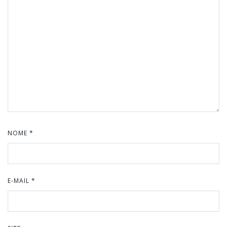
NOME
*
E-MAIL
*