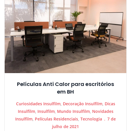
Películas Anti Calor para escritórios
em BH
Curiosidades Insulfilm
,
Decoração Insulfilm
,
Dicas
Insulfilm
,
Insulfilm
,
Mundo Insulfilm
,
Novidades
Insulfilm
,
Películas Residenciais
,
Tecnologia
7 de
julho de 2021