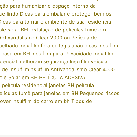
ção para humanizar o espaço interno da
ue lindo
Dicas para embalar e proteger bem os
Dicas para tornar o ambiente de sua residência
ole solar BH
Instalação de películas fume em
 Antivandalismo Clear 2000 ou Película de
spelhado
Insulfilm fora da legislação dicas
Insulfilm
ra casa em BH
Insulfilm para Privacidade
Insulfilm
sidencial melhoram segurança
Insulfilm veicular
 de Insulfilm
nsulfilm Antivandalismo Clear 4000
ole Solar em BH
PELÍCULA ADESIVA
s
película residencial janelas BH
película
elículas fumê para janelas em BH
Pequenos riscos
ver insulfilm do carro em bh
Tipos de