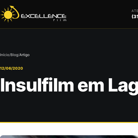
AT
(3
Início
/
Blog
/
Artigo
12/06/2020
Insulfilm em La