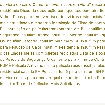
do vidro do carro
Como remover riscos em vidro?
decora
residência
Dicas de decoração para que seu banheiro fiq
Vidros
Dicas para remover risco dos vidros residenciais
mais sofisticado e moderno
instalação de Filme de contr
BH
instalação de películas transparente em BH
Insulfilm
Segurança
Insulfilm Branco
Insulfilm Colorido
Insulfilm E
G5
Insulfilm Jateado
Insulfilm para carro BH
Insulfilm pa
para Redução de Calor
Insulfilm Residencial
Insulfilm Re
dicas
Lindas ideias com paletes reciclados
Lista de Tipos
ou Película de Segurança​
Orçamento para Filme de Contr
FUMÊ
Película Antivandalismo
película residencial janela
residencial sacada BH
Películas fumê para carro em BH
P
no vidro dicas para remover
qual melhor insulfilm bh
Remo
Insulfilm
Tipos de Películas Mais Solicitadas