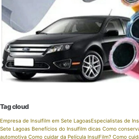
Tag cloud
Empresa de Insulfilm em Sete Lagoas
Especialistas de In
Sete Lagoas
Benefícios do Insulfilm dicas
Como conservar
automotiva
Como cuidar da Película InsulFilm?
Como cuida