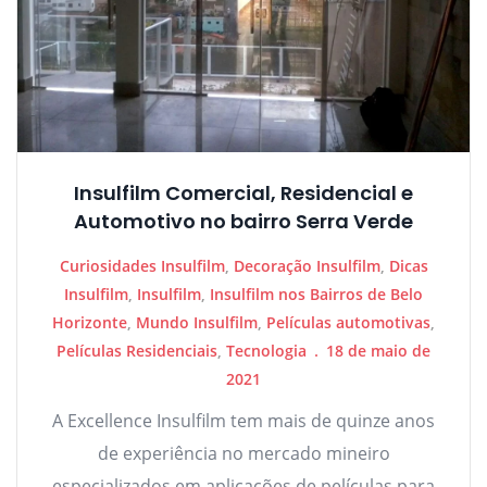
Insulfilm Comercial, Residencial e
Automotivo no bairro Serra Verde
Curiosidades Insulfilm
,
Decoração Insulfilm
,
Dicas
Insulfilm
,
Insulfilm
,
Insulfilm nos Bairros de Belo
Horizonte
,
Mundo Insulfilm
,
Películas automotivas
,
Películas Residenciais
,
Tecnologia
18 de maio de
2021
A Excellence Insulfilm tem mais de quinze anos
de experiência no mercado mineiro
especializados em aplicações de películas para