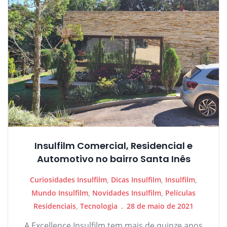
Insulfilm Comercial, Residencial e
Automotivo no bairro Santa Inês
Curiosidades Insulfilm
,
Dicas Insulfilm
,
Insulfilm
,
Mundo Insulfilm
,
Novidades Insulfilm
,
Películas
Residenciais
,
Tecnologia
28 de maio de 2021
A Excellence Insulfilm tem mais de quinze anos