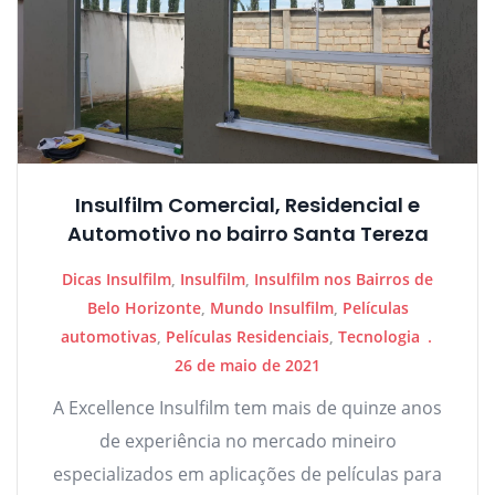
Insulfilm Comercial, Residencial e
Automotivo no bairro Santa Tereza
Dicas Insulfilm
,
Insulfilm
,
Insulfilm nos Bairros de
Belo Horizonte
,
Mundo Insulfilm
,
Películas
automotivas
,
Películas Residenciais
,
Tecnologia
26 de maio de 2021
A Excellence Insulfilm tem mais de quinze anos
de experiência no mercado mineiro
especializados em aplicações de películas para