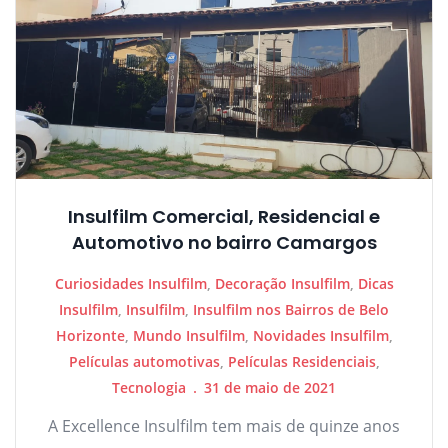
Insulfilm Comercial, Residencial e
Automotivo no bairro Camargos
Curiosidades Insulfilm
,
Decoração Insulfilm
,
Dicas
Insulfilm
,
Insulfilm
,
Insulfilm nos Bairros de Belo
Horizonte
,
Mundo Insulfilm
,
Novidades Insulfilm
,
Películas automotivas
,
Películas Residenciais
,
Tecnologia
31 de maio de 2021
A Excellence Insulfilm tem mais de quinze anos