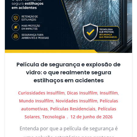
Película de segurança e explosão de
vidro: o que realmente segura
estilhaços em acidentes
Curiosidades Insulfilm
,
Dicas Insulfilm
,
Insulfilm
,
Mundo Insulfilm
,
Novidades Insulfilm
,
Películas
automotivas
,
Películas Residenciais
,
Películas
Solares
,
Tecnologia
12 de junho de 2026
Entenda por que a película de segurança é