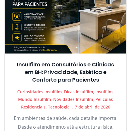
Insulfilm em Consultórios e Clínicas
em BH: Privacidade, Estética e
Conforto para Pacientes
Curiosidades Insulfilm
,
Dicas Insulfilm
,
Insulfilm
,
Mundo Insulfilm
,
Novidades Insulfilm
,
Películas
Residenciais
,
Tecnologia
7 de abril de 2026
Em ambientes de saúde, cada detalhe importa.
Desde o atendimento até a estrutura física,